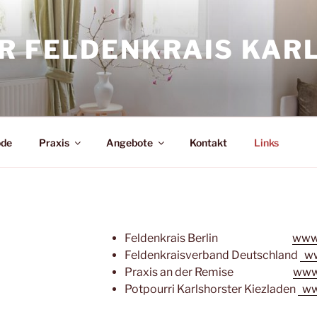
ÜR FELDENKRAIS KAR
ode
Praxis
Angebote
Kontakt
Links
Feldenkrais Berlin
www.
Feldenkraisverband Deutschland
ww
Praxis an der Remise
www.
Potpourri Karlshorster Kiezladen
www