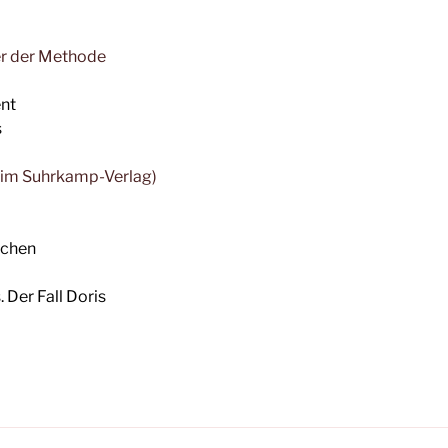
er der Methode
nt
s
n im Suhrkamp-Verlag)
ichen
Der Fall Doris